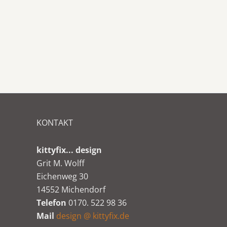
KONTAKT
kittyfix... design
Grit M. Wolff
Eichenweg 30
14552 Michendorf
Telefon
0170. 522 98 36
Mail
design @ kittyfix.de