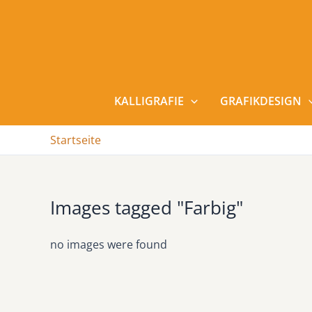
Zum
Inhalt
springen
KALLIGRAFIE
GRAFIKDESIGN
Startseite
Images tagged "Farbig"
no images were found